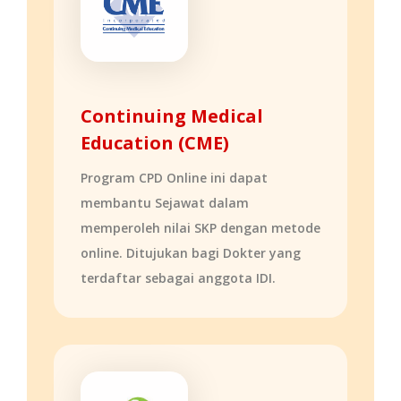
Continuing Medical
Education (CME)
Program CPD Online ini dapat
membantu Sejawat dalam
memperoleh nilai SKP dengan metode
online. Ditujukan bagi Dokter yang
terdaftar sebagai anggota IDI.