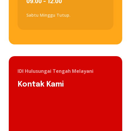
09.00 - 12.00
Sabtu Minggu Tutup.
IDI Hulusungai Tengah Melayani
Kontak Kami