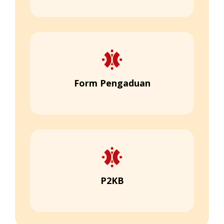
Form Pengaduan
P2KB